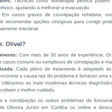
ares:
Técnicas como fisioterapia pélvica podem s
élvico, ajudando a melhorar a evacuação.
Em casos graves de constipação refratária, on
ode recomendar opções cirúrgicas para corrigir pro
amento intestinal.
. Olival?
imento:
Com mais de 30 anos de experiência, Dr. O
tar casos comuns ou complexos de constipação e mau
izada:
Cada plano de tratamento é adaptado às 
ncontrar a causa raiz do problema e fornecer uma s
Utilizamos as mais modernas técnicas diagnóstica
ecebam o melhor cuidado.
ra a constipação ou outros problemas de funcion
 de Oliveira Junior em Curitiba ou online e des