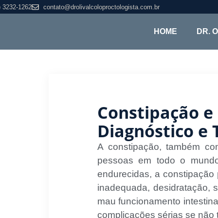
) 3232-1262
contato@drolivalcoloproctologista.com.br
HOME
DR. 
Constipação e
Diagnóstico e 
A constipação, também co
pessoas em todo o mundo. 
endurecidas, a constipação 
inadequada, desidratação, s
mau funcionamento intestina
complicações sérias se não